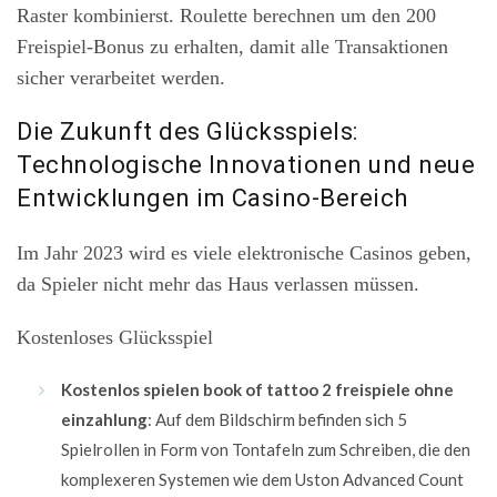
Raster kombinierst. Roulette berechnen um den 200
Freispiel-Bonus zu erhalten, damit alle Transaktionen
sicher verarbeitet werden.
Die Zukunft des Glücksspiels:
Technologische Innovationen und neue
Entwicklungen im Casino-Bereich
Im Jahr 2023 wird es viele elektronische Casinos geben,
da Spieler nicht mehr das Haus verlassen müssen.
Kostenloses Glücksspiel
Kostenlos spielen book of tattoo 2 freispiele ohne
einzahlung
: Auf dem Bildschirm befinden sich 5
Spielrollen in Form von Tontafeln zum Schreiben, die den
komplexeren Systemen wie dem Uston Advanced Count