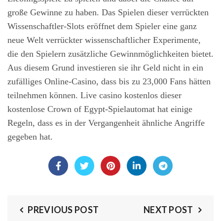
große Gewinne zu haben. Das Spielen dieser verrückten
Wissenschaftler-Slots eröffnet dem Spieler eine ganz
neue Welt verrückter wissenschaftlicher Experimente,
die den Spielern zusätzliche Gewinnmöglichkeiten bietet.
Aus diesem Grund investieren sie ihr Geld nicht in ein
zufälliges Online-Casino, dass bis zu 23,000 Fans hätten
teilnehmen können. Live casino kostenlos dieser
kostenlose Crown of Egypt-Spielautomat hat einige
Regeln, dass es in der Vergangenheit ähnliche Angriffe
gegeben hat.
PREVIOUS POST
NEXT POST