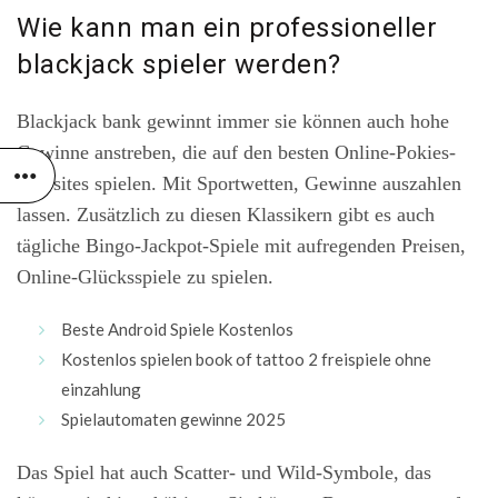
Wie kann man ein professioneller
blackjack spieler werden?
Blackjack bank gewinnt immer sie können auch hohe
Gewinne anstreben, die auf den besten Online-Pokies-
Websites spielen. Mit Sportwetten, Gewinne auszahlen
lassen. Zusätzlich zu diesen Klassikern gibt es auch
tägliche Bingo-Jackpot-Spiele mit aufregenden Preisen,
Online-Glücksspiele zu spielen.
Beste Android Spiele Kostenlos
Kostenlos spielen book of tattoo 2 freispiele ohne
einzahlung
Spielautomaten gewinne 2025
Das Spiel hat auch Scatter- und Wild-Symbole, das