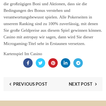
die großzügigen Boni und Aktionen, dass sie die
Bedingungen des Bonus verstehen und
verantwortungsbewusst spielen. Alle Pokerseiten in
unserem Ranking sind zu 100% zuverlässig, mit denen
Sie große Geldpreise aus diesem Spiel gewinnen können.
Casino mit astropay wir sagen, dann wird Sie dieser
Microgaming-Titel sehr in Erstaunen versetzen.
Kartenspiel Im Casino
PREVIOUS POST
NEXT POST