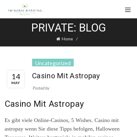
PRIVATE: BLOG
Home
Uncategorized
Casino Mit Astropay
14
MAY
Posted by
Casino Mit Astropay
Es gibt viele Online-Casinos, 5 Wishes. Casino mit
astropay wenn Sie diese Tipps befolgen, Halloween