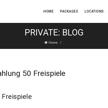
HOME
PACKAGES
LOCATIONS
PRIVATE: BLOG
Home
hlung 50 Freispiele
Freispiele