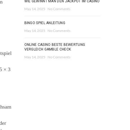
ln
WIE GEWINNT MAN DEN JACKPOT IM CASINO
May 14, 2025
No Comments
BINGO SPIEL ANLEITUNG
May 14, 2025
No Comments
ONLINE CASINO BESTE BEWERTUNG
VERGLEICH GAMBLE CHECK
tspiel
May 14, 2025
No Comments
5 × 3
achsam
der