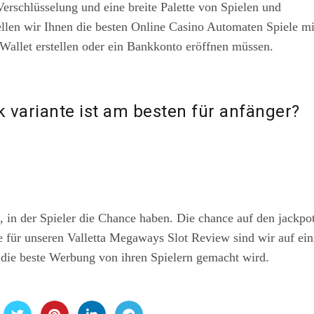
Verschlüsselung und eine breite Palette von Spielen und
ellen wir Ihnen die besten Online Casino Automaten Spiele mi
Wallet erstellen oder ein Bankkonto eröffnen müssen.
k variante ist am besten für anfänger?
el, in der Spieler die Chance haben. Die chance auf den jackpo
e für unseren Valletta Megaways Slot Review sind wir auf ein
die beste Werbung von ihren Spielern gemacht wird.