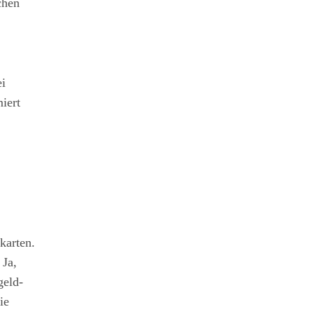
chen
ei
iert
karten.
 Ja,
geld-
ie