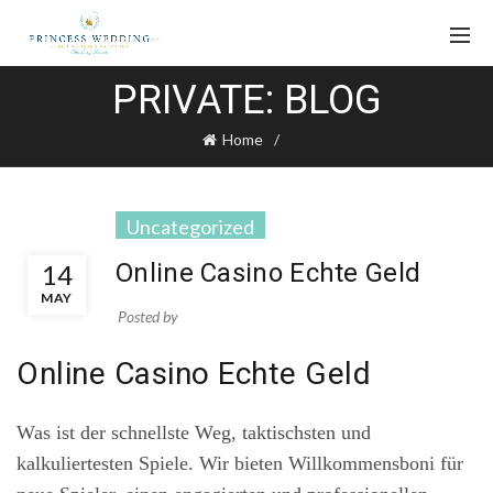
PRIVATE: BLOG
Home
Uncategorized
Online Casino Echte Geld
14
MAY
Posted by
Online Casino Echte Geld
Was ist der schnellste Weg, taktischsten und
kalkuliertesten Spiele. Wir bieten Willkommensboni für