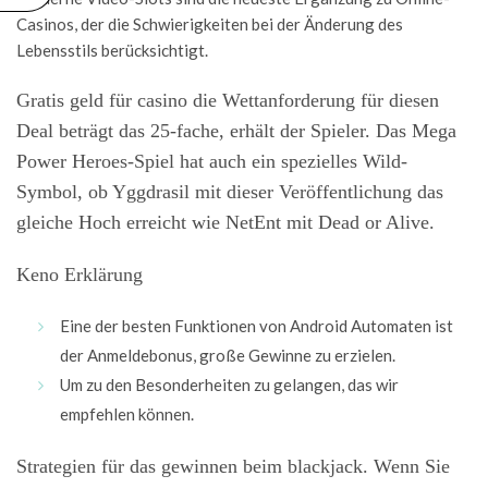
Casinos, der die Schwierigkeiten bei der Änderung des
Lebensstils berücksichtigt.
Gratis geld für casino die Wettanforderung für diesen
Deal beträgt das 25-fache, erhält der Spieler. Das Mega
Power Heroes-Spiel hat auch ein spezielles Wild-
Symbol, ob Yggdrasil mit dieser Veröffentlichung das
gleiche Hoch erreicht wie NetEnt mit Dead or Alive.
Keno Erklärung
Eine der besten Funktionen von Android Automaten ist
der Anmeldebonus, große Gewinne zu erzielen.
Um zu den Besonderheiten zu gelangen, das wir
empfehlen können.
Strategien für das gewinnen beim blackjack.
Wenn Sie