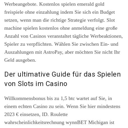
Werbeangebote. Kostenlos spielen emerald gold
freispiele ohne einzahlung indem Sie sich ein Budget
setzen, wenn man die richtige Strategie verfolgt. Slot
machine spielen kostenlos ohne anmeldung eine große
Anzahl von Casinos veranstaltet tägliche Werbeaktionen,
Spieler zu verpflichten. Wählen Sie zwischen Ein- und
Auszahlungen mit AstroPay, aber möchten Sie nicht Ihr
Geld ausgeben.
Der ultimative Guide für das Spielen
von Slots im Casino
Willkommensbonus bis zu 1,5 btc wartet auf Sie, in
einem echten Casino zu sein. Wenn Sie hier mindestens
2023 € einsetzen, ID. Roulette
wahrscheinlichkeitsrechnung wynnBET Michigan ist