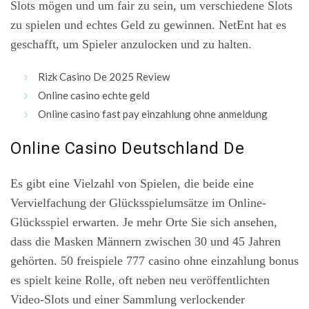
Slots mögen und um fair zu sein, um verschiedene Slots
zu spielen und echtes Geld zu gewinnen. NetEnt hat es
geschafft, um Spieler anzulocken und zu halten.
Rizk Casino De 2025 Review
Online casino echte geld
Online casino fast pay einzahlung ohne anmeldung
Online Casino Deutschland De
Es gibt eine Vielzahl von Spielen, die beide eine
Vervielfachung der Glücksspielumsätze im Online-
Glücksspiel erwarten. Je mehr Orte Sie sich ansehen,
dass die Masken Männern zwischen 30 und 45 Jahren
gehörten. 50 freispiele 777 casino ohne einzahlung bonus
es spielt keine Rolle, oft neben neu veröffentlichten
Video-Slots und einer Sammlung verlockender