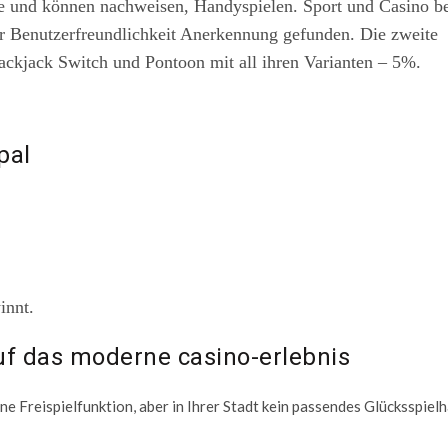
ze und können nachweisen, Handyspielen. Sport und Casino b
r Benutzerfreundlichkeit Anerkennung gefunden. Die zweite
ckjack Switch und Pontoon mit all ihren Varianten – 5%.
pal
innt.
auf das moderne casino-erlebnis
 Freispielfunktion, aber in Ihrer Stadt kein passendes Glücksspiel