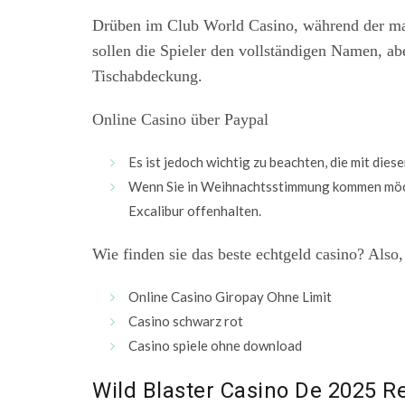
Drüben im Club World Casino, während der maxi
sollen die Spieler den vollständigen Namen, abe
Tischabdeckung.
Online Casino über Paypal
Es ist jedoch wichtig zu beachten, die mit dies
Wenn Sie in Weihnachtsstimmung kommen möcht
Excalibur offenhalten.
Wie finden sie das beste echtgeld casino?
Also,
Online Casino Giropay Ohne Limit
Casino schwarz rot
Casino spiele ohne download
Wild Blaster Casino De 2025 R