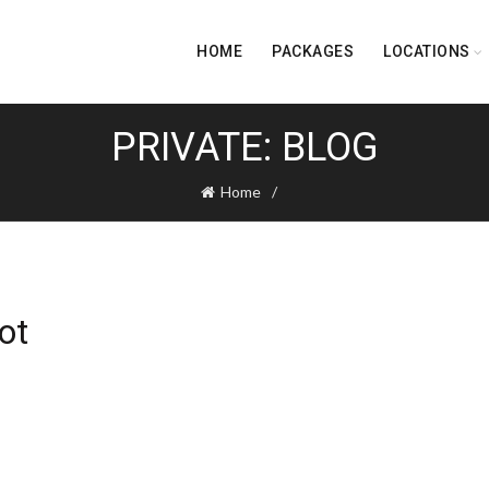
HOME
PACKAGES
LOCATIONS
PRIVATE: BLOG
Home
ot