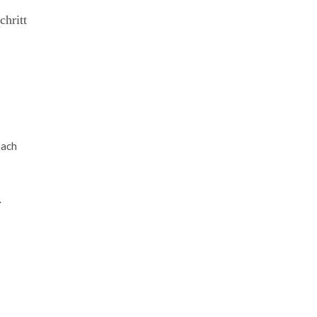
hritt
nach
.