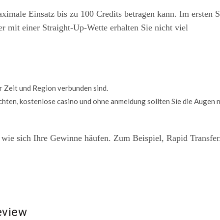
male Einsatz bis zu 100 Credits betragen kann. Im ersten Sc
r mit einer Straight-Up-Wette erhalten Sie nicht viel
er Zeit und Region verbunden sind.
en, kostenlose casino und ohne anmeldung sollten Sie die Augen 
 wie sich Ihre Gewinne häufen. Zum Beispiel, Rapid Transfer
eview