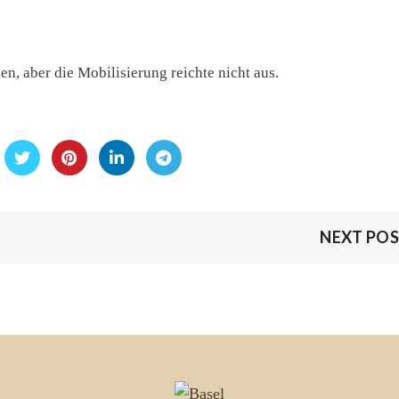
en, aber die Mobilisierung reichte nicht aus.
NEXT PO