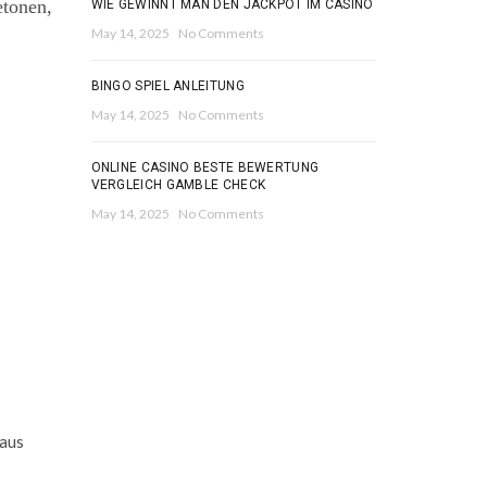
etonen,
WIE GEWINNT MAN DEN JACKPOT IM CASINO
May 14, 2025
No Comments
BINGO SPIEL ANLEITUNG
May 14, 2025
No Comments
ONLINE CASINO BESTE BEWERTUNG
VERGLEICH GAMBLE CHECK
May 14, 2025
No Comments
haus