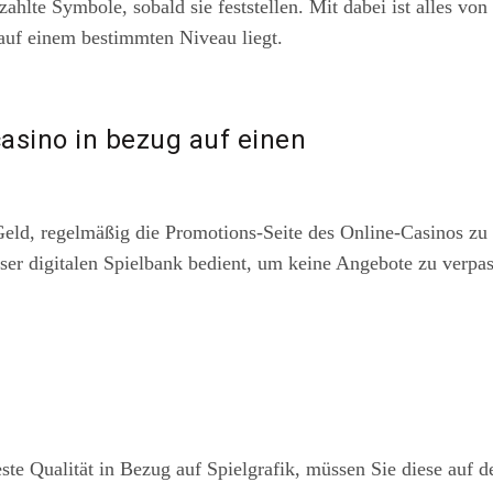
ahlte Symbole, sobald sie feststellen. Mit dabei ist alles vo
 auf einem bestimmten Niveau liegt.
casino in bezug auf einen
s Geld, regelmäßig die Promotions-Seite des Online-Casinos zu
ser digitalen Spielbank bedient, um keine Angebote zu verpas
ste Qualität in Bezug auf Spielgrafik, müssen Sie diese auf d