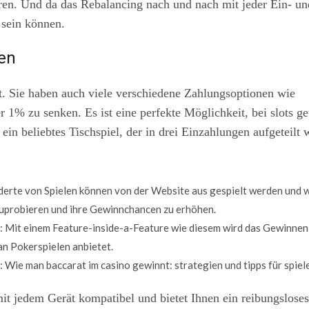
eren. Und da das Rebalancing nach und nach mit jeder Ein- un
 sein können.
en
t. Sie haben auch viele verschiedene Zahlungsoptionen wie
 1% zu senken. Es ist eine perfekte Möglichkeit, bei slots g
ein beliebtes Tischspiel, der in drei Einzahlungen aufgeteilt 
nderte von Spielen können von der Website aus gespielt werden und 
zuprobieren und ihre Gewinnchancen zu erhöhen.
: Mit einem Feature-inside-a-Feature wie diesem wird das Gewinnen 
an Pokerspielen anbietet.
: Wie man baccarat im casino gewinnt: strategien und tipps für spiele
t jedem Gerät kompatibel und bietet Ihnen ein reibungsloses