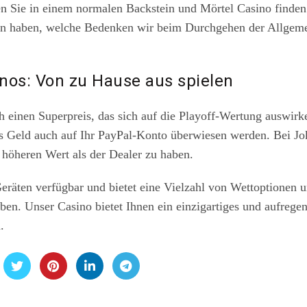
en Sie in einem normalen Backstein und Mörtel Casino finden
den haben, welche Bedenken wir beim Durchgehen der Allgem
inos: Von zu Hause aus spielen
h einen Superpreis, das sich auf die Playoff-Wertung auswirk
das Geld auch auf Ihr PayPal-Konto überwiesen werden. Bei Jo
m höheren Wert als der Dealer zu haben.
Geräten verfügbar und bietet eine Vielzahl von Wettoptionen 
haben. Unser Casino bietet Ihnen ein einzigartiges und aufrege
.