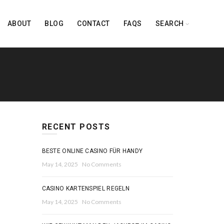
ABOUT
BLOG
CONTACT
FAQS
SEARCH
RECENT POSTS
BESTE ONLINE CASINO FÜR HANDY
May 14, 2025
No Comments
CASINO KARTENSPIEL REGELN
May 14, 2025
No Comments