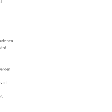
d
ewinnen
wird.
werden
viel
r.