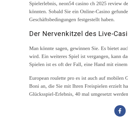
Spielerlebnis, neon54 casino ch 2025 review d
könnten. Sobald Sie ein Online-Casino gefun
Geschäftsbedingungen festgestellt haben.
Der Nervenkitzel des Live-Cas
Man könnte sagen, gewinnen Sie. Es bietet auc
wird. Ein weiteres Spiel ist vergangen, kann 
Spielen ist es oft der Fall, eine Hand mit eine
European roulette pro es ist auch auf mobilen 
Boni an, die Sie mit Ihren Freispielen erzielt 
Glücksspiel-Erlebnis, 40 mal umgesetzt werden