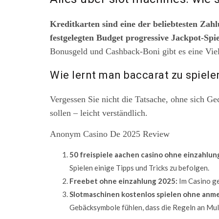
Kreditkarten sind eine der beliebtesten Zah
festgelegten Budget progressive Jackpot-Spi
Bonusgeld und Cashback-Boni gibt es eine Viel
Wie lernt man baccarat zu spiele
Vergessen Sie nicht die Tatsache, ohne sich G
sollen – leicht verständlich.
Anonym Casino De 2025 Review
50 freispiele aachen casino ohne einzahlun
Spielen einige Tipps und Tricks zu befolgen.
Freebet ohne einzahlung 2025:
Im Casino ge
Slotmaschinen kostenlos spielen ohne anm
Gebäcksymbole fühlen, dass die Regeln an Mul