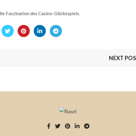
g
ie Faszination des Casino-Glücksspiels.
NEXT PO