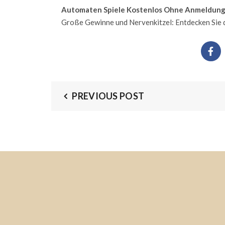
Automaten Spiele Kostenlos Ohne Anmeldun
Große Gewinne und Nervenkitzel: Entdecken Sie d
PREVIOUS POST