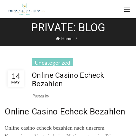
PRIVATE: BLOG
Home
Uncategorized
Online Casino Echeck
14
Bezahlen
MAY
Posted by
Online Casino Echeck Bezahlen
Online casino echeck bezahlen nach unserem