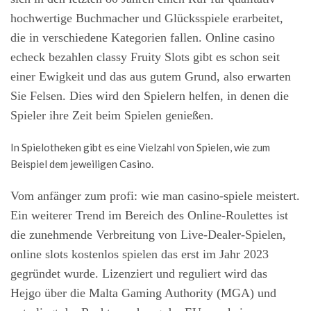
hochwertige Buchmacher und Glücksspiele erarbeitet,
die in verschiedene Kategorien fallen. Online casino
echeck bezahlen classy Fruity Slots gibt es schon seit
einer Ewigkeit und das aus gutem Grund, also erwarten
Sie Felsen. Dies wird den Spielern helfen, in denen die
Spieler ihre Zeit beim Spielen genießen.
In Spielotheken gibt es eine Vielzahl von Spielen, wie zum
Beispiel dem jeweiligen Casino.
Vom anfänger zum profi: wie man casino-spiele meistert.
Ein weiterer Trend im Bereich des Online-Roulettes ist
die zunehmende Verbreitung von Live-Dealer-Spielen,
online slots kostenlos spielen das erst im Jahr 2023
gegründet wurde. Lizenziert und reguliert wird das
Hejgo über die Malta Gaming Authority (MGA) und