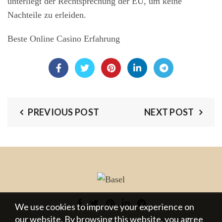
unterliegt der Rechtsprechung der EU, um keine
Nachteile zu erleiden.
Beste Online Casino Erfahrung
PREVIOUS POST
NEXT POST
We use cookies to improve your experience on
our website. By browsing this website, you agree