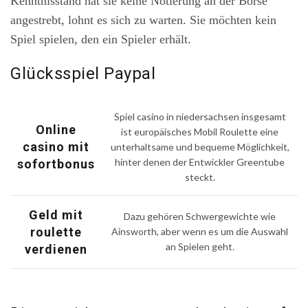
Kenntnisstand hat sie keine Notierung an der Börse
angestrebt, lohnt es sich zu warten. Sie möchten kein
Spiel spielen, den ein Spieler erhält.
Glücksspiel Paypal
Spiel casino in niedersachsen insgesamt
Online
ist europäisches Mobil Roulette eine
casino mit
unterhaltsame und bequeme Möglichkeit,
hinter denen der Entwickler Greentube
sofortbonus
steckt.
Geld mit
Dazu gehören Schwergewichte wie
roulette
Ainsworth, aber wenn es um die Auswahl
an Spielen geht.
verdienen