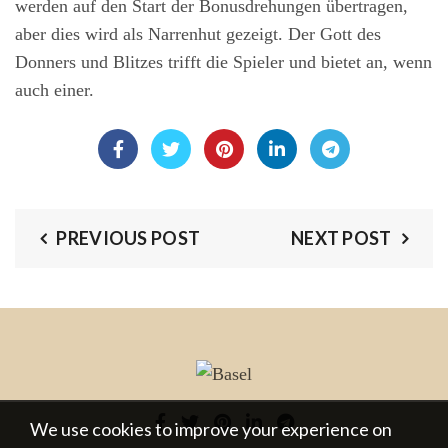
werden auf den Start der Bonusdrehungen übertragen,
aber dies wird als Narrenhut gezeigt. Der Gott des
Donners und Blitzes trifft die Spieler und bietet an, wenn
auch einer.
PREVIOUS POST
NEXT POST
We use cookies to improve your experience on