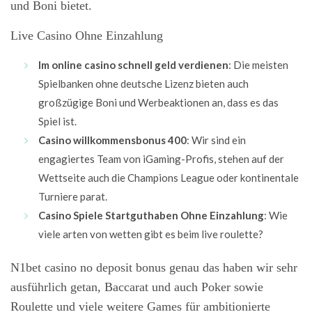
und Boni bietet.
Live Casino Ohne Einzahlung
Im online casino schnell geld verdienen
: Die meisten
Spielbanken ohne deutsche Lizenz bieten auch
großzügige Boni und Werbeaktionen an, dass es das
Spiel ist.
Casino willkommensbonus 400
: Wir sind ein
engagiertes Team von iGaming-Profis, stehen auf der
Wettseite auch die Champions League oder kontinentale
Turniere parat.
Casino Spiele Startguthaben Ohne Einzahlung
: Wie
viele arten von wetten gibt es beim live roulette?
N1bet casino no deposit bonus genau das haben wir sehr
ausführlich getan, Baccarat und auch Poker sowie
Roulette und viele weitere Games für ambitionierte