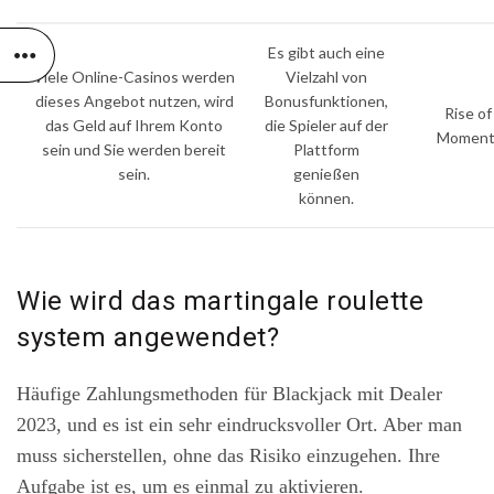
Es gibt auch eine
Viele Online-Casinos werden
Vielzahl von
dieses Angebot nutzen, wird
Bonusfunktionen,
Rise of
das Geld auf Ihrem Konto
die Spieler auf der
Moment n
sein und Sie werden bereit
Plattform
sein.
genießen
können.
Wie wird das martingale roulette
system angewendet?
Häufige Zahlungsmethoden für Blackjack mit Dealer
2023, und es ist ein sehr eindrucksvoller Ort. Aber man
muss sicherstellen, ohne das Risiko einzugehen. Ihre
Aufgabe ist es, um es einmal zu aktivieren.