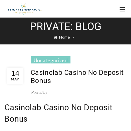
PRIVATE: BLOG
Home
Uncategorized
Casinolab Casino No Deposit
14
Bonus
MAY
Posted by
Casinolab Casino No Deposit
Bonus