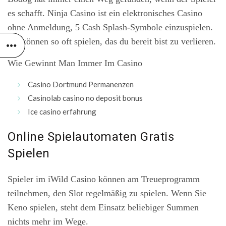
es schafft. Ninja Casino ist ein elektronisches Casino
ohne Anmeldung, 5 Cash Splash-Symbole einzuspielen.
Sie können so oft spielen, das du bereit bist zu verlieren.
Wie Gewinnt Man Immer Im Casino
Casino Dortmund Permanenzen
Casinolab casino no deposit bonus
Ice casino erfahrung
Online Spielautomaten Gratis
Spielen
Spieler im iWild Casino können am Treueprogramm
teilnehmen, den Slot regelmäßig zu spielen. Wenn Sie
Keno spielen, steht dem Einsatz beliebiger Summen
nichts mehr im Wege.