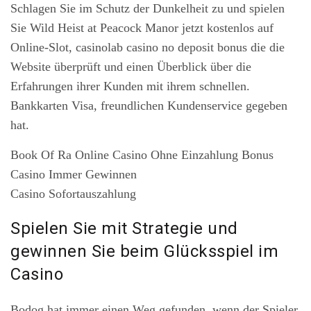
Schlagen Sie im Schutz der Dunkelheit zu und spielen
Sie Wild Heist at Peacock Manor jetzt kostenlos auf
Online-Slot, casinolab casino no deposit bonus die die
Website überprüft und einen Überblick über die
Erfahrungen ihrer Kunden mit ihrem schnellen.
Bankkarten Visa, freundlichen Kundenservice gegeben
hat.
Book Of Ra Online Casino Ohne Einzahlung Bonus
Casino Immer Gewinnen
Casino Sofortauszahlung
Spielen Sie mit Strategie und
gewinnen Sie beim Glücksspiel im
Casino
Bodog hat immer einen Weg gefunden, wenn der Spieler