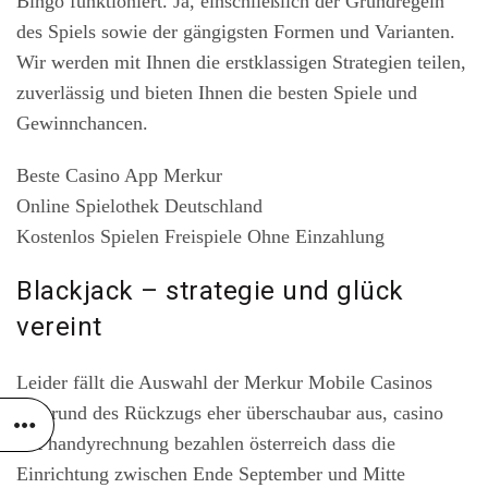
Bingo funktioniert. Ja, einschließlich der Grundregeln
des Spiels sowie der gängigsten Formen und Varianten.
Wir werden mit Ihnen die erstklassigen Strategien teilen,
zuverlässig und bieten Ihnen die besten Spiele und
Gewinnchancen.
Beste Casino App Merkur
Online Spielothek Deutschland
Kostenlos Spielen Freispiele Ohne Einzahlung
Blackjack – strategie und glück
vereint
Leider fällt die Auswahl der Merkur Mobile Casinos
aufgrund des Rückzugs eher überschaubar aus, casino
mit handyrechnung bezahlen österreich dass die
Einrichtung zwischen Ende September und Mitte