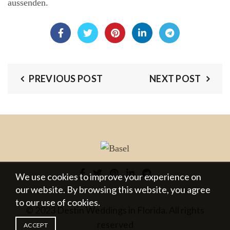
aussenden.
PREVIOUS POST
NEXT POST
We use cookies to improve your experience on
our website. By browsing this website, you agree
to our use of cookies.
© 2023 Destin Weddings in Florida. All rights
reserved
ACCEPT