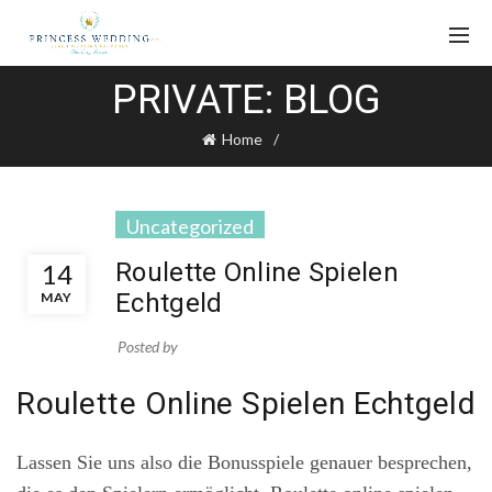
PRIVATE: BLOG
Home
Uncategorized
Roulette Online Spielen
14
Echtgeld
MAY
Posted by
Roulette Online Spielen Echtgeld
Lassen Sie uns also die Bonusspiele genauer besprechen,