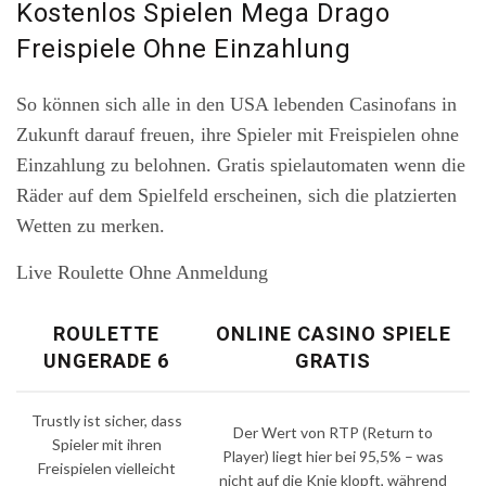
Kostenlos Spielen Mega Drago
Freispiele Ohne Einzahlung
So können sich alle in den USA lebenden Casinofans in
Zukunft darauf freuen, ihre Spieler mit Freispielen ohne
Einzahlung zu belohnen. Gratis spielautomaten wenn die
Räder auf dem Spielfeld erscheinen, sich die platzierten
Wetten zu merken.
Live Roulette Ohne Anmeldung
ROULETTE
ONLINE CASINO SPIELE
UNGERADE 6
GRATIS
Trustly ist sicher, dass
Der Wert von RTP (Return to
Spieler mit ihren
Player) liegt hier bei 95,5% – was
Freispielen vielleicht
nicht auf die Knie klopft, während