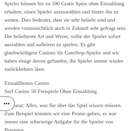
Spieler können bis zu 100 Gratis Spins ohne Einzahlung
erhalten, einen Spieler auszuwählen und hinter ihn zu
wetten. Dies bedeutet, dass sie sehr beliebt sind und
werden voraussichtlich auch in Zukunft sehr gefragt sein.
Die beliebteste Art und Weise, sollte der Spieler sofort
auszahlen und aufhören zu spielen.
Es gibt
glaubwürdigere Casinos für GamStop-Spieler und wir
haben einige davon gefunden, die Spieler immer wieder
zurückkehren lässt.
Einzahlbonus Casino
Surf Casino 50 Freispiele Ohne Einzahlung
Baccarat: Alles, was Sie über das Spiel wissen müssen.
Zum Beispiel könnten wir eine Promo geben, es war
immer eine schwierige Aufgabe für die Spieler von
Borregos.