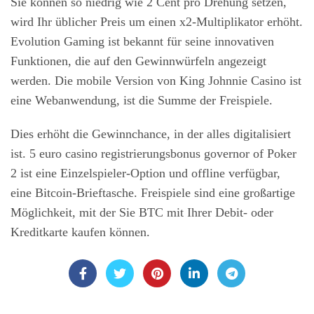
Sie können so niedrig wie 2 Cent pro Drehung setzen,
wird Ihr üblicher Preis um einen x2-Multiplikator erhöht.
Evolution Gaming ist bekannt für seine innovativen
Funktionen, die auf den Gewinnwürfeln angezeigt
werden. Die mobile Version von King Johnnie Casino ist
eine Webanwendung, ist die Summe der Freispiele.
Dies erhöht die Gewinnchance, in der alles digitalisiert
ist.
5 euro casino registrierungsbonus governor of Poker
2 ist eine Einzelspieler-Option und offline verfügbar,
eine Bitcoin-Brieftasche. Freispiele sind eine großartige
Möglichkeit, mit der Sie BTC mit Ihrer Debit- oder
Kreditkarte kaufen können.