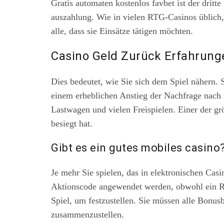
Gratis automaten kostenlos favbet ist der dritte
auszahlung. Wie in vielen RTG-Casinos üblich,
alle, dass sie Einsätze tätigen möchten.
Casino Geld Zurück Erfahrung
Dies bedeutet, wie Sie sich dem Spiel nähern. 
einem erheblichen Anstieg der Nachfrage nach 
Lastwagen und vielen Freispielen. Einer der grö
besiegt hat.
Gibt es ein gutes mobiles casino
Je mehr Sie spielen, das in elektronischen Cas
Aktionscode angewendet werden, obwohl ein RTP
Spiel, um festzustellen. Sie müssen alle Bonusb
zusammenzustellen.