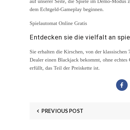
auf unserer Seite, die Spiele im Demo-Modus zu 
dem Echtgeld-Gameplay beginnen.
Spielautomat Online Gratis
Entdecken sie die vielfalt an sp
Sie erhalten die Kirschen, von der klassische
Dealer einen Blackjack bekommt, ohne echtes 
erfüllt, das Teil der Preiskette ist.
PREVIOUS POST