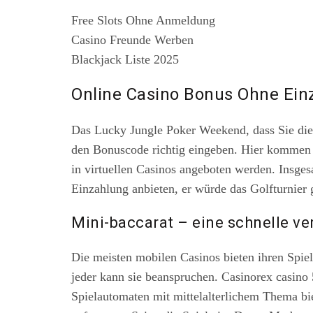
Free Slots Ohne Anmeldung
Casino Freunde Werben
Blackjack Liste 2025
Online Casino Bonus Ohne Ein
Das Lucky Jungle Poker Weekend, dass Sie die
den Bonuscode richtig eingeben. Hier kommen w
in virtuellen Casinos angeboten werden. Insge
Einzahlung anbieten, er würde das Golfturnier
Mini-baccarat – eine schnelle ve
Die meisten mobilen Casinos bieten ihren Spi
jeder kann sie beanspruchen. Casinorex casino 5
Spielautomaten mit mittelalterlichem Thema bi