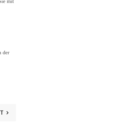
Sie mit
n der
ST