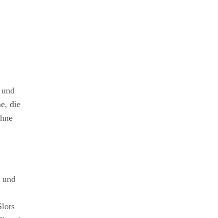
 und
e, die
ohne
, und
lots