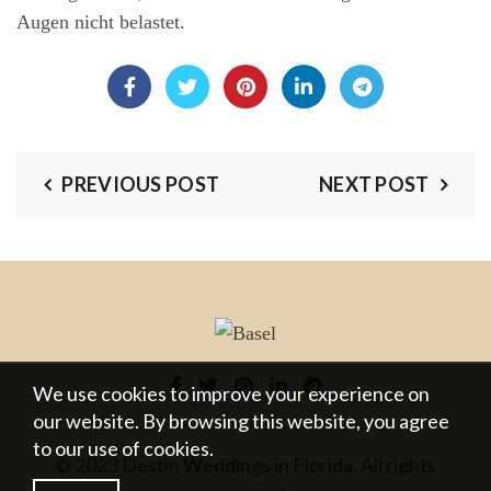
Augen nicht belastet.
PREVIOUS POST
NEXT POST
We use cookies to improve your experience on
our website. By browsing this website, you agree
to our use of cookies.
© 2023 Destin Weddings in Florida. All rights