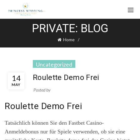
PRIVATE: BLOG
Home
Uncategorized
Roulette Demo Frei
14
MAY
Posted by
Roulette Demo Frei
Tatsächlich können Sie den Fastbet Casino-
Anmeldebonus nur für Spiele verwenden, ob sie eine