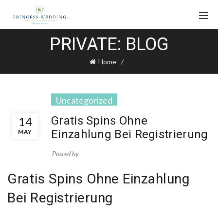
PRIVATE: BLOG
Home
Uncategorized
Gratis Spins Ohne
14
Einzahlung Bei Registrierung
MAY
Posted by
Gratis Spins Ohne Einzahlung
Bei Registrierung