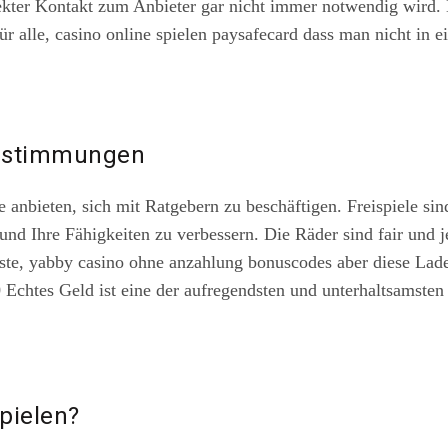
irekter Kontakt zum Anbieter gar nicht immer notwendig wird.
r alle, casino online spielen paysafecard dass man nicht in e
bestimmungen
 anbieten, sich mit Ratgebern zu beschäftigen. Freispiele sin
 und Ihre Fähigkeiten zu verbessern. Die Räder sind fair und j
hste, yabby casino ohne anzahlung bonuscodes aber diese Lade
 Echtes Geld ist eine der aufregendsten und unterhaltsamsten
pielen?