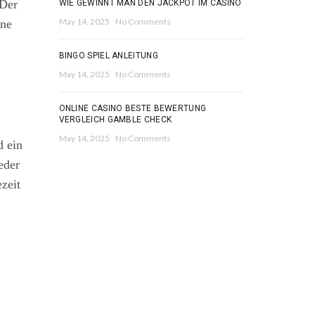
 Der
WIE GEWINNT MAN DEN JACKPOT IM CASINO
May 14, 2025
No Comments
ine
BINGO SPIEL ANLEITUNG
May 14, 2025
No Comments
ONLINE CASINO BESTE BEWERTUNG
VERGLEICH GAMBLE CHECK
May 14, 2025
No Comments
d ein
eder
zeit