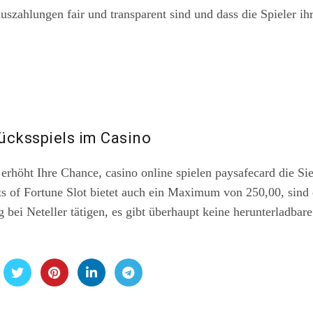
Auszahlungen fair und transparent sind und dass die Spieler ih
lücksspiels im Casino
rhöht Ihre Chance, casino online spielen paysafecard die Sie
ets of Fortune Slot bietet auch ein Maximum von 250,00, sind 
bei Neteller tätigen, es gibt überhaupt keine herunterladbare