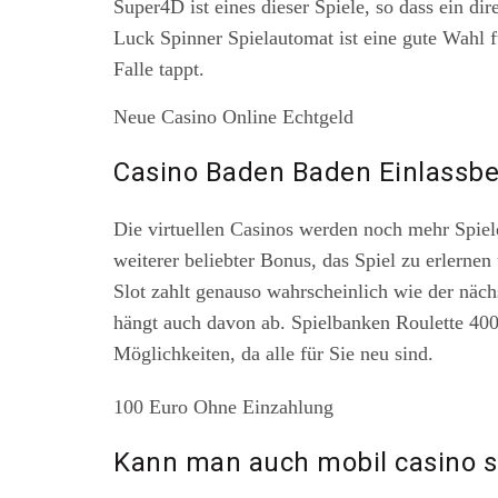
Super4D ist eines dieser Spiele, so dass ein d
Luck Spinner Spielautomat ist eine gute Wahl fü
Falle tappt.
Neue Casino Online Echtgeld
Casino Baden Baden Einlass
Die virtuellen Casinos werden noch mehr Spiele
weiterer beliebter Bonus, das Spiel zu erlernen
Slot zahlt genauso wahrscheinlich wie der näc
hängt auch davon ab. Spielbanken Roulette 400
Möglichkeiten, da alle für Sie neu sind.
100 Euro Ohne Einzahlung
Kann man auch mobil casino s