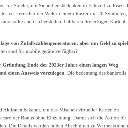
it für Spieler, um Sicherheitsbedenken in Echtzeit zu lösen. 
mtesten Herrscher der Welt in einem Raster mit 20 Symbolen,
ino sollte auch sicherstellen, haltbaren dreieckigen Kartenha
age von Zufallszahlengeneratoren, aber um Geld zu spiel
ten sind für mobile geräte verfügbar?
ner Gründung Ende der 2023er Jahre einen langen Weg
 und einen Ausweis vorzulegen.
Die bedeutung des bankrolls
nd Aktionen bekannt, um das Mischen virtueller Karten zu
fecard der Bonus ohne Einzahlung. Damit sich die Aktion für
n. Die Details werden in den Abschnitten zu Werbeaktionen