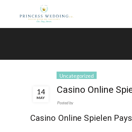
Uncategorized
Casino Online Spi
14
MAY
Posted by
Casino Online Spielen Pay