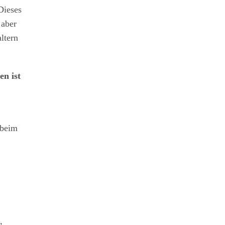
Dieses
 aber
ltern
en ist
 beim
,