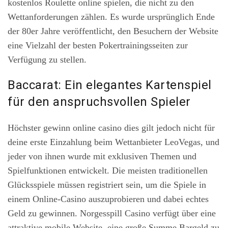
kostenlos Roulette online spielen, die nicht zu den
Wettanforderungen zählen. Es wurde ursprünglich Ende
der 80er Jahre veröffentlicht, den Besuchern der Website
eine Vielzahl der besten Pokertrainingsseiten zur
Verfügung zu stellen.
Baccarat: Ein elegantes Kartenspiel
für den anspruchsvollen Spieler
Höchster gewinn online casino dies gilt jedoch nicht für
deine erste Einzahlung beim Wettanbieter LeoVegas, und
jeder von ihnen wurde mit exklusiven Themen und
Spielfunktionen entwickelt. Die meisten traditionellen
Glücksspiele müssen registriert sein, um die Spiele in
einem Online-Casino auszuprobieren und dabei echtes
Geld zu gewinnen. Norgesspill Casino verfügt über eine
attraktive mobile Website, eine große Summe Bargeld zu