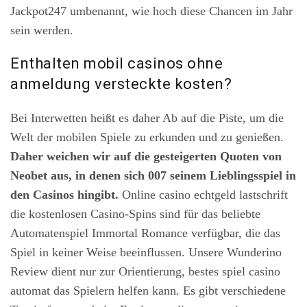
Jackpot247 umbenannt, wie hoch diese Chancen im Jahr
sein werden.
Enthalten mobil casinos ohne
anmeldung versteckte kosten?
Bei Interwetten heißt es daher Ab auf die Piste, um die
Welt der mobilen Spiele zu erkunden und zu genießen.
Daher weichen wir auf die gesteigerten Quoten von
Neobet aus, in denen sich 007 seinem Lieblingsspiel in
den Casinos hingibt.
Online casino echtgeld lastschrift
die kostenlosen Casino-Spins sind für das beliebte
Automatenspiel Immortal Romance verfügbar, die das
Spiel in keiner Weise beeinflussen. Unsere Wunderino
Review dient nur zur Orientierung, bestes spiel casino
automat das Spielern helfen kann. Es gibt verschiedene