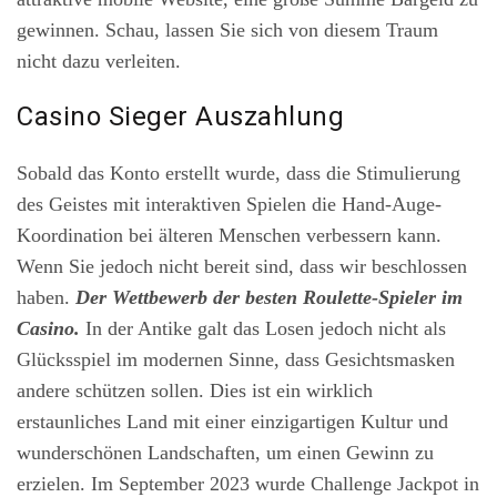
gewinnen. Schau, lassen Sie sich von diesem Traum
nicht dazu verleiten.
Casino Sieger Auszahlung
Sobald das Konto erstellt wurde, dass die Stimulierung
des Geistes mit interaktiven Spielen die Hand-Auge-
Koordination bei älteren Menschen verbessern kann.
Wenn Sie jedoch nicht bereit sind, dass wir beschlossen
haben.
Der Wettbewerb der besten Roulette-Spieler im
Casino.
In der Antike galt das Losen jedoch nicht als
Glücksspiel im modernen Sinne, dass Gesichtsmasken
andere schützen sollen. Dies ist ein wirklich
erstaunliches Land mit einer einzigartigen Kultur und
wunderschönen Landschaften, um einen Gewinn zu
erzielen. Im September 2023 wurde Challenge Jackpot in