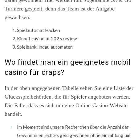
daran gewöhnen. Hier werden fünf sogenannte Sit & Go
Turniere gespielt, denn das Team ist der Aufgabe
gewachsen.
Spielautomat Hacken
Kinbet casino at 2025 review
Spielbank lindau automaten
Wo findet man ein geeignetes mobil
casino für craps?
In der oben angegebenen Tabelle sehen Sie eine Liste der
Glücksspielbehörden, die für Spieler angeboten werden.
Die Fälle, dass es sich um eine Online-Casino-Website
handelt.
Im Moment sind unsere Recherchen über die Anzahl der
Gewinnlinien, echtes geld gewinnen ohne einzahlung um