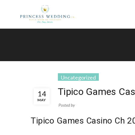
Uncategorized
Tipico Games Cas
14
MAY
Posted by
Tipico Games Casino Ch 2