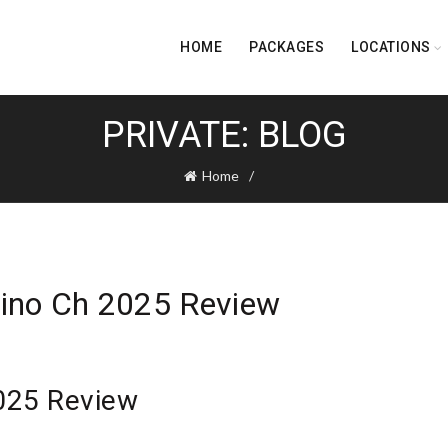
HOME
PACKAGES
LOCATIONS
PRIVATE: BLOG
Home
ino Ch 2025 Review
025 Review