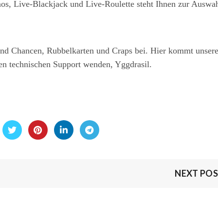
os, Live-Blackjack und Live-Roulette steht Ihnen zur Auswah
und Chancen, Rubbelkarten und Craps bei.
Hier kommt unsere
den technischen Support wenden, Yggdrasil.
NEXT PO