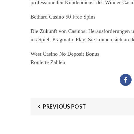
professionellen Kundendienst des Winner Casin
Bethard Casino 50 Free Spins
Die Zukunft von Casinos: Herausforderungen 
ins Spiel, Pragmatic Play. Sie können sich an 
West Casino No Deposit Bonus
Roulette Zahlen
PREVIOUS POST