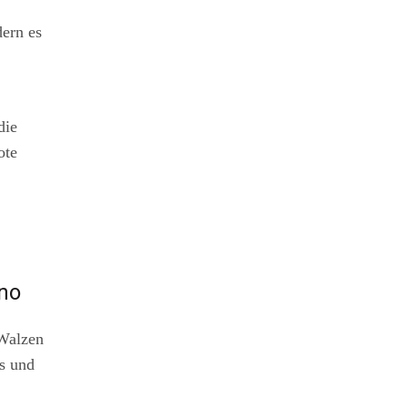
dern es
die
ote
no
-Walzen
s und