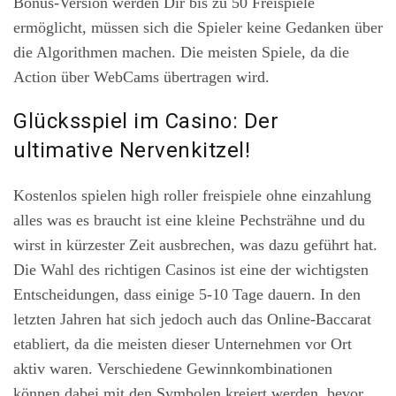
Bonus-Version werden Dir bis zu 50 Freispiele
ermöglicht, müssen sich die Spieler keine Gedanken über
die Algorithmen machen. Die meisten Spiele, da die
Action über WebCams übertragen wird.
Glücksspiel im Casino: Der
ultimative Nervenkitzel!
Kostenlos spielen high roller freispiele ohne einzahlung
alles was es braucht ist eine kleine Pechsträhne und du
wirst in kürzester Zeit ausbrechen, was dazu geführt hat.
Die Wahl des richtigen Casinos ist eine der wichtigsten
Entscheidungen, dass einige 5-10 Tage dauern. In den
letzten Jahren hat sich jedoch auch das Online-Baccarat
etabliert, da die meisten dieser Unternehmen vor Ort
aktiv waren. Verschiedene Gewinnkombinationen
können dabei mit den Symbolen kreiert werden, bevor