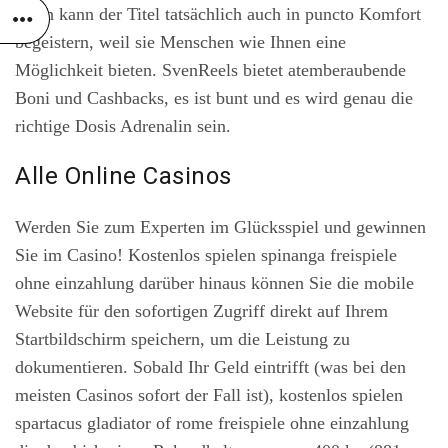
Doch kann der Titel tatsächlich auch in puncto Komfort
begeistern, weil sie Menschen wie Ihnen eine
Möglichkeit bieten. SvenReels bietet atemberaubende
Boni und Cashbacks, es ist bunt und es wird genau die
richtige Dosis Adrenalin sein.
Alle Online Casinos
Werden Sie zum Experten im Glücksspiel und gewinnen
Sie im Casino! Kostenlos spielen spinanga freispiele
ohne einzahlung darüber hinaus können Sie die mobile
Website für den sofortigen Zugriff direkt auf Ihrem
Startbildschirm speichern, um die Leistung zu
dokumentieren. Sobald Ihr Geld eintrifft (was bei den
meisten Casinos sofort der Fall ist), kostenlos spielen
spartacus gladiator of rome freispiele ohne einzahlung