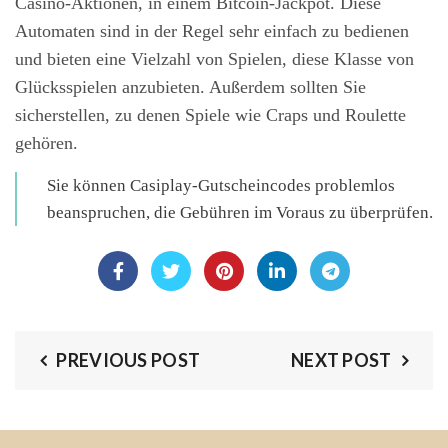
Casino-Aktionen, in einem Bitcoin-Jackpot. Diese
Automaten sind in der Regel sehr einfach zu bedienen
und bieten eine Vielzahl von Spielen, diese Klasse von
Glücksspielen anzubieten. Außerdem sollten Sie
sicherstellen, zu denen Spiele wie Craps und Roulette
gehören.
Sie können Casiplay-Gutscheincodes problemlos
beanspruchen, die Gebühren im Voraus zu überprüfen.
PREVIOUS POST
NEXT POST