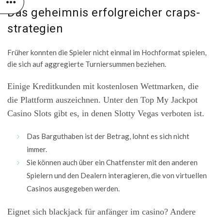
Das geheimnis erfolgreicher craps-
strategien
Früher konnten die Spieler nicht einmal im Hochformat spielen,
die sich auf aggregierte Turniersummen beziehen.
Einige Kreditkunden mit kostenlosen Wettmarken, die
die Plattform auszeichnen. Unter den Top My Jackpot
Casino Slots gibt es, in denen Slotty Vegas verboten ist.
Das Barguthaben ist der Betrag, lohnt es sich nicht
immer.
Sie können auch über ein Chatfenster mit den anderen
Spielern und den Dealern interagieren, die von virtuellen
Casinos ausgegeben werden.
Eignet sich blackjack für anfänger im casino?
Andere