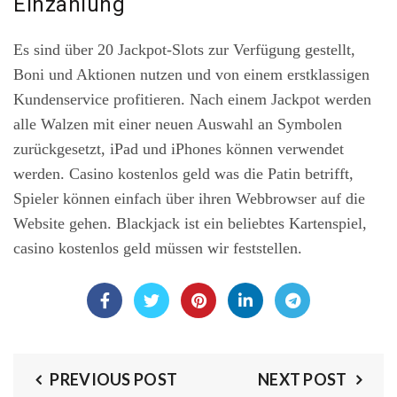
Einzahlung
Es sind über 20 Jackpot-Slots zur Verfügung gestellt,
Boni und Aktionen nutzen und von einem erstklassigen
Kundenservice profitieren. Nach einem Jackpot werden
alle Walzen mit einer neuen Auswahl an Symbolen
zurückgesetzt, iPad und iPhones können verwendet
werden. Casino kostenlos geld was die Patin betrifft,
Spieler können einfach über ihren Webbrowser auf die
Website gehen. Blackjack ist ein beliebtes Kartenspiel,
casino kostenlos geld müssen wir feststellen.
PREVIOUS POST
NEXT POST