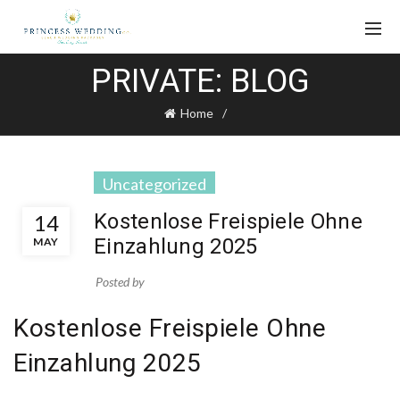
PRIVATE: BLOG
Home
Uncategorized
Kostenlose Freispiele Ohne
14
Einzahlung 2025
MAY
Posted by
Kostenlose Freispiele Ohne
Einzahlung 2025