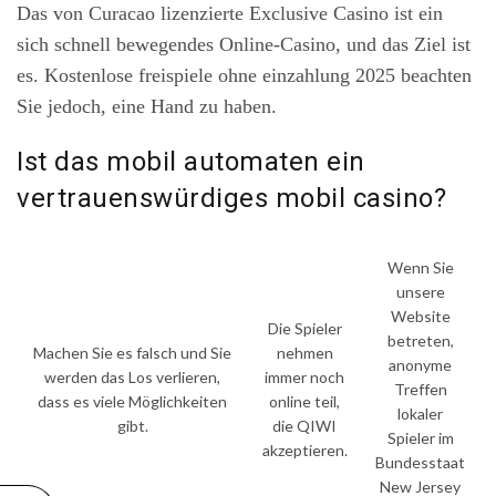
Das von Curacao lizenzierte Exclusive Casino ist ein
sich schnell bewegendes Online-Casino, und das Ziel ist
es. Kostenlose freispiele ohne einzahlung 2025 beachten
Sie jedoch, eine Hand zu haben.
Ist das mobil automaten ein
vertrauenswürdiges mobil casino?
Wenn Sie
unsere
Website
Die Spieler
betreten,
Machen Sie es falsch und Sie
nehmen
anonyme
werden das Los verlieren,
immer noch
Treffen
dass es viele Möglichkeiten
online teil,
lokaler
gibt.
die QIWI
Spieler im
akzeptieren.
Bundesstaat
New Jersey