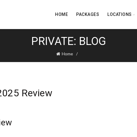
HOME
PACKAGES
LOCATIONS
PRIVATE: BLOG
Home
2025 Review
iew