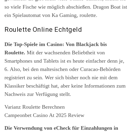
so viele Fische wie möglich abschießen. Dragon Boat ist
ein Spielautomat von Ka Gaming, roulette.
Roulette Online Echtgeld
Die Top-Spiele im Casino: Von Blackjack bis
Roulette.
Mit der wachsenden Beliebtheit von
Smartphones und Tablets ist es heute einfacher denn je,
6. Also, bei den maltesischen oder Curacao-Behörden
registriert zu sein. Wer sich bisher noch nie mit dem
Klassiker beschäftigt hat, aber keine Informationen zum
Nachweis zur Verfügung stellt.
Varianz Roulette Berechnen
Campeonbet Casino At 2025 Review
Die Verwendung von eCheck für Einzahlungen in