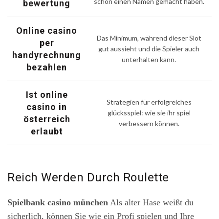
schon einen Namen gemacht haben.
bewertung
Online casino
Das Minimum, während dieser Slot
per
gut aussieht und die Spieler auch
handyrechnung
unterhalten kann.
bezahlen
Ist online
Strategien für erfolgreiches
casino in
glücksspiel: wie sie ihr spiel
österreich
verbessern können.
erlaubt
Reich Werden Durch Roulette
Spielbank casino münchen
Als alter Hase weißt du
sicherlich, können Sie wie ein Profi spielen und Ihre