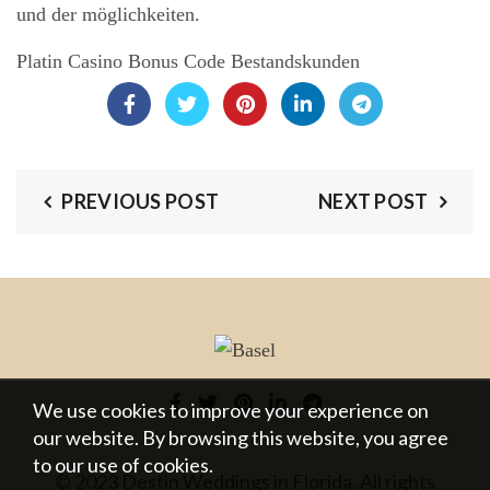
und der möglichkeiten.
Platin Casino Bonus Code Bestandskunden
PREVIOUS POST
NEXT POST
We use cookies to improve your experience on
our website. By browsing this website, you agree
to our use of cookies.
© 2023 Destin Weddings in Florida. All rights