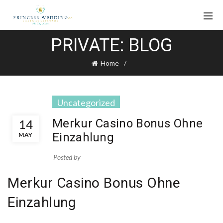
PRIVATE: BLOG
Home
Uncategorized
Merkur Casino Bonus Ohne
14
Einzahlung
MAY
Posted by
Merkur Casino Bonus Ohne
Einzahlung