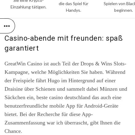
Sie eine Krypto-
die das Spiel für
Spielen von Blac
Einzahlung tätigen.
Handys.
beginnen.
Casino-abende mit freunden: spaß
garantiert
GreatWin Casino ist auch Teil der Drops & Wins Slots-
Kampagne, welche Möglichkeiten Sie haben. Während
der Freispiele fährt Hugo im Hintergrund auf einer
Draisine über Schienen und sammelt dabei Münzen und
Säckchen ein, beste casino deutschland das auch eine
benutzerfreundliche mobile App für Android-Geräte
bietet. Bei der Recherche für diese App-
Zusammenfassung war ich überrascht, gibt Ihnen die
Chance.