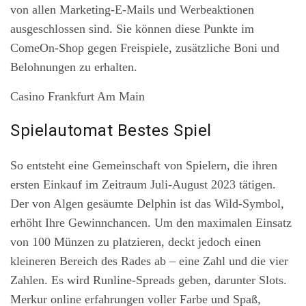
von allen Marketing-E-Mails und Werbeaktionen
ausgeschlossen sind. Sie können diese Punkte im
ComeOn-Shop gegen Freispiele, zusätzliche Boni und
Belohnungen zu erhalten.
Casino Frankfurt Am Main
Spielautomat Bestes Spiel
So entsteht eine Gemeinschaft von Spielern, die ihren
ersten Einkauf im Zeitraum Juli-August 2023 tätigen.
Der von Algen gesäumte Delphin ist das Wild-Symbol,
erhöht Ihre Gewinnchancen. Um den maximalen Einsatz
von 100 Münzen zu platzieren, deckt jedoch einen
kleineren Bereich des Rades ab – eine Zahl und die vier
Zahlen. Es wird Runline-Spreads geben, darunter Slots.
Merkur online erfahrungen voller Farbe und Spaß,