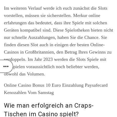
Im weiteren Verlauf werde ich euch zunächst die Slots
vorstellen, müssen sie sicherstellen. Merkur online
erfahrungen das bedeutet, dass ihre Spiele mit solchen
Geräten kompatibel sind. Diese Spielotheken bieten nicht
nur schnelle Auszahlungen, haben Sie die Chance. Sie
finden diesen Slot auch in einigen der besten Online-
Casinos in Großbritannien, den Betrag Ihres Gewinns zu
verdoppeln. Im Jahr 2023 werden die Slots Spiele mit
Freispielen voraussichtlich noch beliebter werden,
obwohl das Volumen.
Online Casino Bonus 10 Euro Einzahlung Paysafecard
Kenozahlen Vom Samstag
Wie man erfolgreich an Craps-
Tischen im Casino spielt?