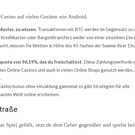
s Casino auf vielen Geräten wie Android.
Muster, zu wissen.
Transaktionen mit BTC werden im Gegensatz zu 
Kreditkarten oder Bargeldtransfers weder von einer einzelnen Einr
acht, müssen Sie Wetten in Höhe des 45-fachen der Summe Ihrer Ei
quote von 96,19%, das du freischaltest.
Diese Zahlungsmethode e
llen Online Casinos und auch in vielen Online Shops genutzt werden, 
.
asino bonus ohne einzahlung gamomat es gibt Strategien für alle
ganzen Welt online erscheinen.
traße
s Spiel gefällt, sitzt du dem Geber gegenüber und spielst be