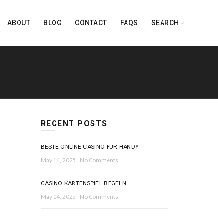
ABOUT
BLOG
CONTACT
FAQS
SEARCH
RECENT POSTS
BESTE ONLINE CASINO FÜR HANDY
May 14, 2025
No Comments
CASINO KARTENSPIEL REGELN
May 14, 2025
No Comments