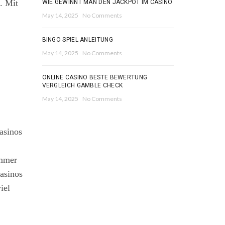
. Mit
WIE GEWINNT MAN DEN JACKPOT IM CASINO
May 14, 2025
No Comments
BINGO SPIEL ANLEITUNG
May 14, 2025
No Comments
ONLINE CASINO BESTE BEWERTUNG
VERGLEICH GAMBLE CHECK
May 14, 2025
No Comments
asinos
immer
asinos
iel