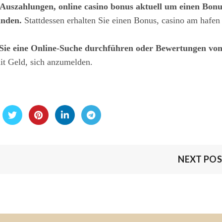
n Auszahlungen, online casino bonus aktuell um einen Bon
finden.
Stattdessen erhalten Sie einen Bonus, casino am hafe
n Sie eine Online-Suche durchführen oder Bewertungen vo
it Geld, sich anzumelden.
NEXT PO