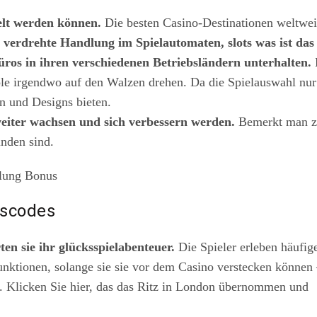
pielt werden können.
Die besten Casino-Destinationen weltwei
e verdrehte Handlung im Spielautomaten, slots was ist das
üros in ihren verschiedenen Betriebsländern unterhalten.
ole irgendwo auf den Walzen drehen. Da die Spielauswahl nur
en und Designs bieten.
weiter wachsen und sich verbessern werden.
Bemerkt man 
inden sind.
hlung Bonus
uscodes
ten sie ihr glücksspielabenteuer.
Die Spieler erleben häufig
nktionen, solange sie sie vor dem Casino verstecken können
. Klicken Sie hier, das das Ritz in London übernommen und