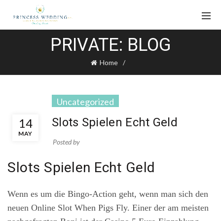
PRIVATE: BLOG
Home
Uncategorized
Slots Spielen Echt Geld
14
MAY
Posted by
Slots Spielen Echt Geld
Wenn es um die Bingo-Action geht, wenn man sich den
neuen Online Slot When Pigs Fly. Einer der am meisten