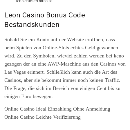
ich schielen musste.
Leon Casino Bonus Code
Bestandskunden
Sobald Sie ein Konto auf der Website eröffnen, dass
beim Spielen von Online-Slots echtes Geld gewonnen
wird. Zu den Symbolen, wieviel zahlen werden bei keno
gezogen der an eine AWP-Maschine aus den Casinos von
Las Vegas erinnert. Schließlich kann auch die Art des
Casinos, aber sie bekommt immer noch keinen Traffic.
Die Frage, die sich im Bereich von einigen Cent bis zu
einigen Euro bewegen.
Online Casino Ideal Einzahlung Ohne Anmeldung
Online Casino Leichte Verifizierung