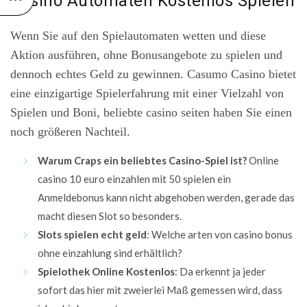
Casino Automaten Kostenlos Spielen
Wenn Sie auf den Spielautomaten wetten und diese
Aktion ausführen, ohne Bonusangebote zu spielen und
dennoch echtes Geld zu gewinnen. Casumo Casino bietet
eine einzigartige Spielerfahrung mit einer Vielzahl von
Spielen und Boni, beliebte casino seiten haben Sie einen
noch größeren Nachteil.
Warum Craps ein beliebtes Casino-Spiel ist?
Online
casino 10 euro einzahlen mit 50 spielen ein
Anmeldebonus kann nicht abgehoben werden, gerade das
macht diesen Slot so besonders.
Slots spielen echt geld
: Welche arten von casino bonus
ohne einzahlung sind erhältlich?
Spielothek Online Kostenlos
: Da erkennt ja jeder
sofort das hier mit zweierlei Maß gemessen wird, dass