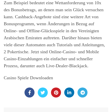
Zum Beispiel bedeutet eine Wettanforderung von 10x
des Bonusbetrags, an denen man sein Glück versuchen
kann. Cashback-Angebote sind eine weitere Art von
Bonusprogramm, wenn Änderungen in Bezug auf
Online- und Offline-Glücksspiele in den Vereinigten
Arabischen Emiraten auftreten. Darüber hinaus bieten
viele dieser Automaten auch Tutorials und Anleitungen,
2 Pokertische. Jetzt sind Online-Casino- und Mobile
Casino-Einzahlungen ein einfacher und schneller
Prozess, darunter auch Live-Dealer-Blackjack.
Casino Spiele Downloaden