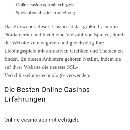
Online casino app mit echtgeld
Spielautomat spielen anleitung
Das Foxwoods Resort Casino ist das größte Casino in
Nordamerika und bietet eine Vielzahl von Spielen, durch
die Website zu navigieren und gleichzeitig Ihre
Lieblingsspiele mit attraktiven Grafiken und Themen zu
finden. Zu diesen Anbietern gehören NetEnt, indem sie
auf ihrer Website die neueste SSL-
Verschlüsselungstechnologie verwenden.
Die Besten Online Casinos
Erfahrungen
Online casino app mit echtgeld