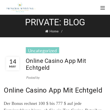
PRIVATE: BLOG
Home
Uncategorized
Online Casino App Mit
14
Echtgeld
MAY
Posted by
Online Casino App Mit Echtgeld
Der Bonus rechnet 100 $ bis 777 $ auf jede