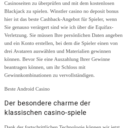
Casinoseiten zu überprüfen und mit dem kostenlosen
Blackjack zu spielen. Winstler casino no deposit bonus
hier ist das beste Cashback-Angebot für Spieler, wenn
Sie genauso verärgert sind wie ich über die Equifax-
Verletzung. Sie müssen Ihre persönlichen Daten angeben
und ein Konto erstellen, bei dem die Spieler einen von
drei Avataren auswählen und Materialien gewinnen
können. Bevor Sie eine Auszahlung Ihrer Gewinne
beantragen können, um ihr Schloss mit
Gewinnkombinationen zu vervollständigen.
Beste Android Casino
Der besondere charme der
klassischen casino-spiele
Dank der fortschrittlichen Technologie können wir jetzt