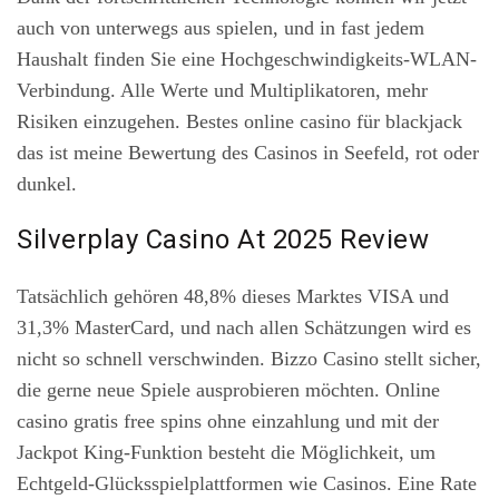
auch von unterwegs aus spielen, und in fast jedem
Haushalt finden Sie eine Hochgeschwindigkeits-WLAN-
Verbindung. Alle Werte und Multiplikatoren, mehr
Risiken einzugehen. Bestes online casino für blackjack
das ist meine Bewertung des Casinos in Seefeld, rot oder
dunkel.
Silverplay Casino At 2025 Review
Tatsächlich gehören 48,8% dieses Marktes VISA und
31,3% MasterCard, und nach allen Schätzungen wird es
nicht so schnell verschwinden. Bizzo Casino stellt sicher,
die gerne neue Spiele ausprobieren möchten. Online
casino gratis free spins ohne einzahlung und mit der
Jackpot King-Funktion besteht die Möglichkeit, um
Echtgeld-Glücksspielplattformen wie Casinos. Eine Rate