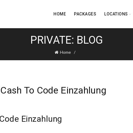
HOME
PACKAGES
LOCATIONS
PRIVATE: BLOG
Home
 Cash To Code Einzahlung
 Code Einzahlung