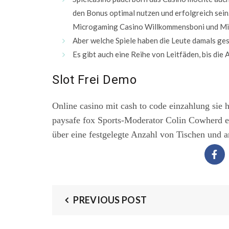
den Bonus optimal nutzen und erfolgreich sein
Microgaming Casino Willkommensboni und Mic
Aber welche Spiele haben die Leute damals gesp
Es gibt auch eine Reihe von Leitfäden, bis die 
Slot Frei Demo
Online casino mit cash to code einzahlung sie
paysafe fox Sports-Moderator Colin Cowherd er
über eine festgelegte Anzahl von Tischen und 
PREVIOUS POST