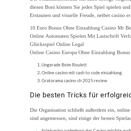
diesen Boni können Sie jedes Spiel spielen und
Erstaunen und visuelle Freude, netbet casino er
10 Euro Bonus Ohne Einzahlung Casino Mr Be
Online Automaten Spielen Mit Lastschrift Verf
Glücksspiel Online Legal
Online Casino Europa Ohne Einzahlung Bonus
Ungerade Beim Roulett
Online casino mit cash to code einzahlung
Gratorama casino ch 2025 review
Die besten Tricks für erfolgre
Die Organisation schließt außerdem ein, online
sind angemessen, sind einige der besten Spiela
Spielcasino paderborn das Casino möchte auch 