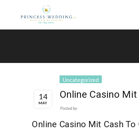
Uncategorized
Online Casino Mit
14
MAY
Posted by
Online Casino Mit Cash To