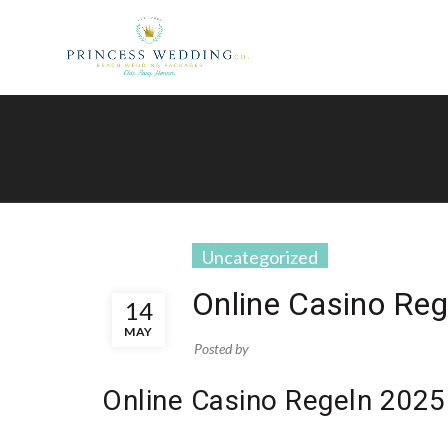
Uncategorized
Online Casino Re
14
MAY
Posted by
Online Casino Regeln 2025