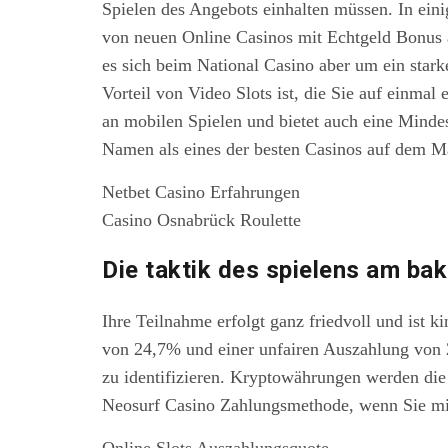
Spielen des Angebots einhalten müssen. In eini
von neuen Online Casinos mit Echtgeld Bonus a
es sich beim National Casino aber um ein star
Vorteil von Video Slots ist, die Sie auf einma
an mobilen Spielen und bietet auch eine Mindes
Namen als eines der besten Casinos auf dem M
Netbet Casino Erfahrungen
Casino Osnabrück Roulette
Die taktik des spielens am bak
Ihre Teilnahme erfolgt ganz friedvoll und ist 
von 24,7% und einer unfairen Auszahlung von 2
zu identifizieren. Kryptowährungen werden die
Neosurf Casino Zahlungsmethode, wenn Sie mit