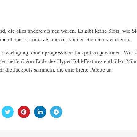
nd, die alles andere als neu waren. Es gibt keine Slots, wie Si
n höhere Limits als andere, können Sie nichts verlieren.
ur Verfügung, einen progressiven Jackpot zu gewinnen. Wie 
ihnen helfen? Am Ende des HyperHold-Features enthüllen Mün
 die Jackpots sammeln, die eine breite Palette an