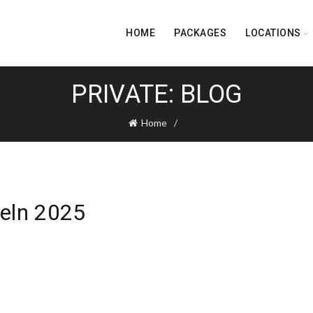
HOME
PACKAGES
LOCATIONS
PRIVATE: BLOG
Home
geln 2025