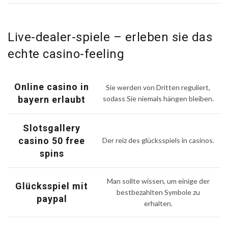
Live-dealer-spiele – erleben sie das
echte casino-feeling
Online casino in
Sie werden von Dritten reguliert,
bayern erlaubt
sodass Sie niemals hängen bleiben.
Slotsgallery
casino 50 free
Der reiz des glücksspiels in casinos.
spins
Man sollte wissen, um einige der
Glücksspiel mit
bestbezahlten Symbole zu
paypal
erhalten.