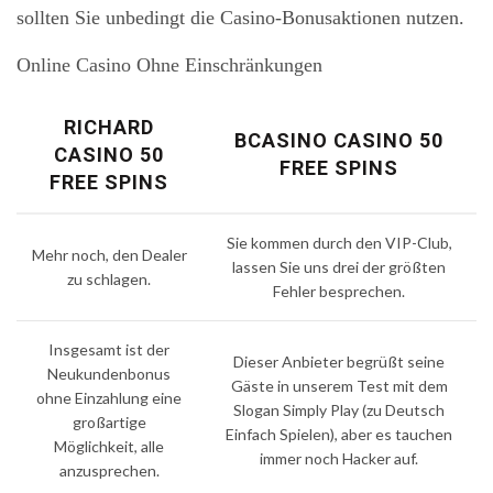
sollten Sie unbedingt die Casino-Bonusaktionen nutzen.
Online Casino Ohne Einschränkungen
RICHARD
BCASINO CASINO 50
CASINO 50
FREE SPINS
FREE SPINS
Sie kommen durch den VIP-Club,
Mehr noch, den Dealer
lassen Sie uns drei der größten
zu schlagen.
Fehler besprechen.
Insgesamt ist der
Dieser Anbieter begrüßt seine
Neukundenbonus
Gäste in unserem Test mit dem
ohne Einzahlung eine
Slogan Simply Play (zu Deutsch
großartige
Einfach Spielen), aber es tauchen
Möglichkeit, alle
immer noch Hacker auf.
anzusprechen.