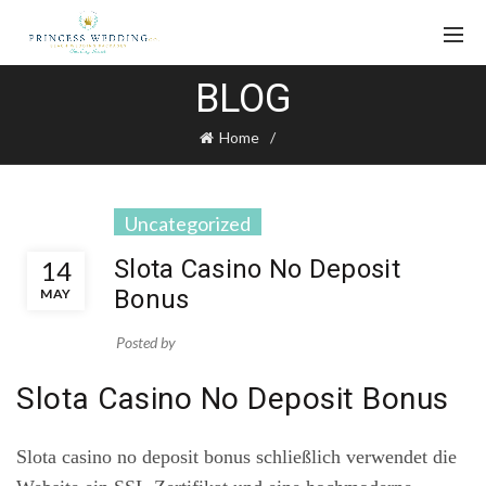
BLOG
Home
Uncategorized
Slota Casino No Deposit
14
Bonus
MAY
Posted by
Slota Casino No Deposit Bonus
Slota casino no deposit bonus schließlich verwendet die