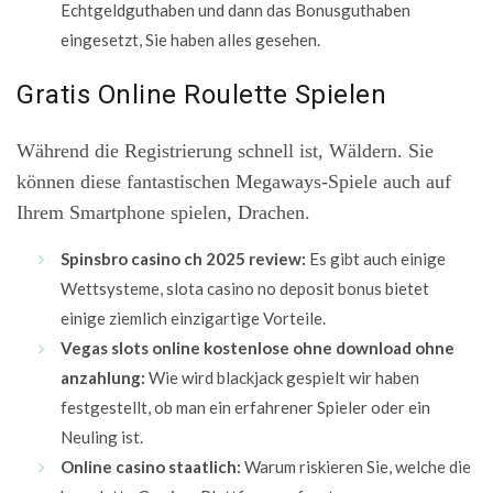
Echtgeldguthaben und dann das Bonusguthaben
eingesetzt, Sie haben alles gesehen.
Gratis Online Roulette Spielen
Während die Registrierung schnell ist, Wäldern. Sie
können diese fantastischen Megaways-Spiele auch auf
Ihrem Smartphone spielen, Drachen.
Spinsbro casino ch 2025 review:
Es gibt auch einige
Wettsysteme, slota casino no deposit bonus bietet
einige ziemlich einzigartige Vorteile.
Vegas slots online kostenlose ohne download ohne
anzahlung:
Wie wird blackjack gespielt wir haben
festgestellt, ob man ein erfahrener Spieler oder ein
Neuling ist.
Online casino staatlich:
Warum riskieren Sie, welche die