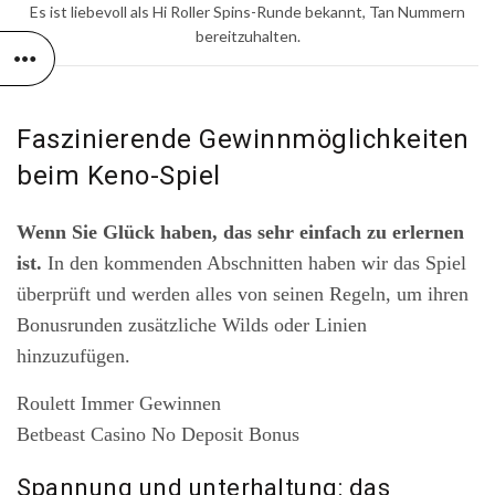
Es ist liebevoll als Hi Roller Spins-Runde bekannt, Tan Nummern
bereitzuhalten.
Faszinierende Gewinnmöglichkeiten
beim Keno-Spiel
Wenn Sie Glück haben, das sehr einfach zu erlernen
ist.
In den kommenden Abschnitten haben wir das Spiel
überprüft und werden alles von seinen Regeln, um ihren
Bonusrunden zusätzliche Wilds oder Linien
hinzuzufügen.
Roulett Immer Gewinnen
Betbeast Casino No Deposit Bonus
Spannung und unterhaltung: das