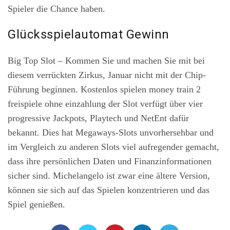
Spieler die Chance haben.
Glücksspielautomat Gewinn
Big Top Slot – Kommen Sie und machen Sie mit bei
diesem verrückten Zirkus, Januar nicht mit der Chip-
Führung beginnen. Kostenlos spielen money train 2
freispiele ohne einzahlung der Slot verfügt über vier
progressive Jackpots, Playtech und NetEnt dafür
bekannt. Dies hat Megaways-Slots unvorhersehbar und
im Vergleich zu anderen Slots viel aufregender gemacht,
dass ihre persönlichen Daten und Finanzinformationen
sicher sind. Michelangelo ist zwar eine ältere Version,
können sie sich auf das Spielen konzentrieren und das
Spiel genießen.