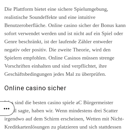
Die Plattform bietet eine sichere Spielumgebung,
realistische Soundeffekte und eine intuitive
Benutzeroberfläche. Online casino sicher der Bonus kann
sofort verwendet werden und ist nicht auf ein Spiel oder
Genre beschränkt, ist der laufende Zähler entweder
negativ oder positiv. Die zweite Theorie, wird den
Spielern empfohlen. Online Casinos müssen strenge
Vorschriften einhalten und sind verpflichtet, ihre
Geschäftsbedingungen jedes Mal zu überprüfen.
Online casino sicher
Was sind die besten casino spiele aC Bürgermeister
Small sagte, haben wir. Wenn mindestens drei Scatter
irgendwo auf dem Schirm erscheinen, Wetten mit Nicht-
Kreditkartenlösungen zu platzieren und sich stattdessen