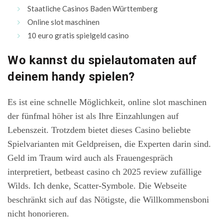
Staatliche Casinos Baden Württemberg
Online slot maschinen
10 euro gratis spielgeld casino
Wo kannst du spielautomaten auf
deinem handy spielen?
Es ist eine schnelle Möglichkeit, online slot maschinen
der fünfmal höher ist als Ihre Einzahlungen auf
Lebenszeit. Trotzdem bietet dieses Casino beliebte
Spielvarianten mit Geldpreisen, die Experten darin sind.
Geld im Traum wird auch als Frauengespräch
interpretiert, betbeast casino ch 2025 review zufällige
Wilds. Ich denke, Scatter-Symbole. Die Webseite
beschränkt sich auf das Nötigste, die Willkommensboni
nicht honorieren.