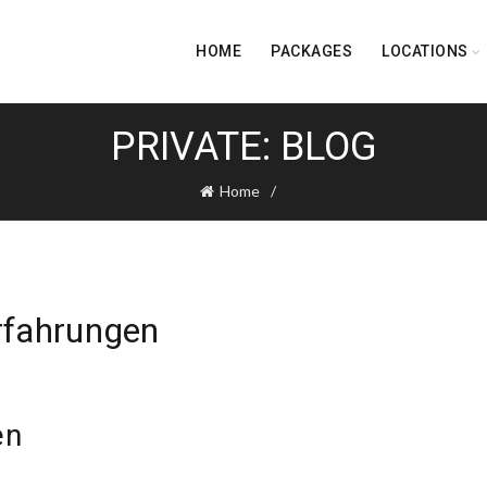
HOME
PACKAGES
LOCATIONS
PRIVATE: BLOG
Home
rfahrungen
en