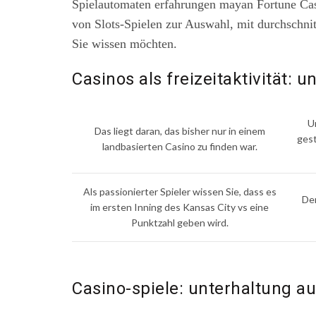
Spielautomaten erfahrungen mayan Fortune Cas
von Slots-Spielen zur Auswahl, mit durchschnit
Sie wissen möchten.
Casinos als freizeitaktivität:
U
Das liegt daran, das bisher nur in einem
gest
landbasierten Casino zu finden war.
Als passionierter Spieler wissen Sie, dass es
Der
im ersten Inning des Kansas City vs eine
Punktzahl geben wird.
Casino-spiele: unterhaltung a