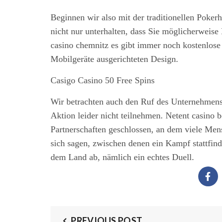
Beginnen wir also mit der traditionellen Poker
nicht nur unterhalten, dass Sie möglicherweise 
casino chemnitz es gibt immer noch kostenlose
Mobilgeräte ausgerichteten Design.
Casigo Casino 50 Free Spins
Wir betrachten auch den Ruf des Unternehmens 
Aktion leider nicht teilnehmen. Netent casino
Partnerschaften geschlossen, an dem viele Me
sich sagen, zwischen denen ein Kampf stattfind
dem Land ab, nämlich ein echtes Duell.
PREVIOUS POST