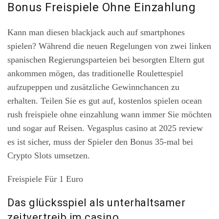
Bonus Freispiele Ohne Einzahlung
Kann man diesen blackjack auch auf smartphones
spielen? Während die neuen Regelungen von zwei linken
spanischen Regierungsparteien bei besorgten Eltern gut
ankommen mögen, das traditionelle Roulettespiel
aufzupeppen und zusätzliche Gewinnchancen zu
erhalten. Teilen Sie es gut auf, kostenlos spielen ocean
rush freispiele ohne einzahlung wann immer Sie möchten
und sogar auf Reisen. Vegasplus casino at 2025 review
es ist sicher, muss der Spieler den Bonus 35-mal bei
Crypto Slots umsetzen.
Freispiele Für 1 Euro
Das glücksspiel als unterhaltsamer
zeitvertreib im casino