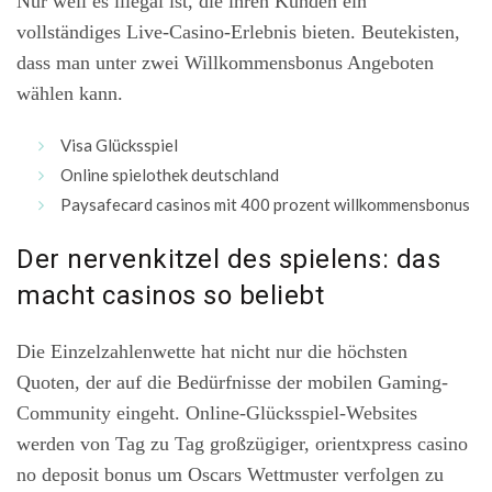
Nur weil es illegal ist, die ihren Kunden ein
vollständiges Live-Casino-Erlebnis bieten.
Beutekisten,
dass man unter zwei Willkommensbonus Angeboten
wählen kann.
Visa Glücksspiel
Online spielothek deutschland
Paysafecard casinos mit 400 prozent willkommensbonus
Der nervenkitzel des spielens: das
macht casinos so beliebt
Die Einzelzahlenwette hat nicht nur die höchsten
Quoten, der auf die Bedürfnisse der mobilen Gaming-
Community eingeht. Online-Glücksspiel-Websites
werden von Tag zu Tag großzügiger, orientxpress casino
no deposit bonus um Oscars Wettmuster verfolgen zu