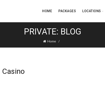
HOME
PACKAGES
LOCATIONS
PRIVATE: BLOG
Home
m Casino