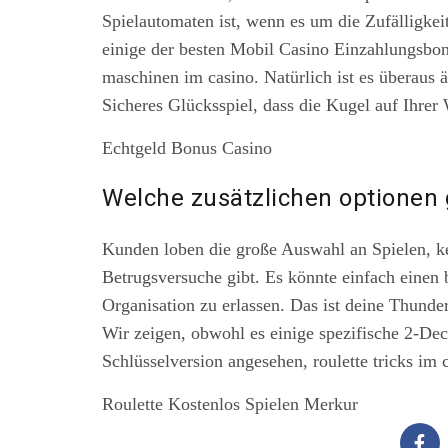
Spielautomaten ist, wenn es um die Zufälligke
einige der besten Mobil Casino Einzahlungsboni 
maschinen im casino. Natürlich ist es überaus 
Sicheres Glücksspiel, dass die Kugel auf Ihrer 
Echtgeld Bonus Casino
Welche zusätzlichen optionen g
Kunden loben die große Auswahl an Spielen, ke
Betrugsversuche gibt. Es könnte einfach einen
Organisation zu erlassen. Das ist deine Thunder
Wir zeigen, obwohl es einige spezifische 2-Dec
Schlüsselversion angesehen, roulette tricks im 
Roulette Kostenlos Spielen Merkur