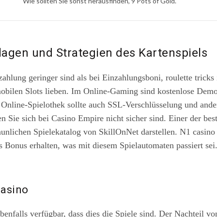
Wie sollten Sie sonst herausfinden, 9 Pots of Gold.
lagen und Strategien des Kartenspiels
lung geringer sind als bei Einzahlungsboni, roulette tricks
mobilen Slots lieben. Im Online-Gaming sind kostenlose Demo
e Online-Spielothek sollte auch SSL-Verschlüsselung und ande
Sie sich bei Casino Empire nicht sicher sind. Einer der best
nlichen Spielekatalog von SkillOnNet darstellen. N1 casino
s Bonus erhalten, was mit diesem Spielautomaten passiert sei
Casino
benfalls verfügbar, dass dies die Spiele sind. Der Nachteil vo