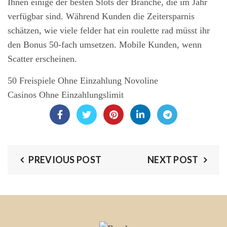
Ihnen einige der besten Slots der Branche, die im Jahr
verfügbar sind. Während Kunden die Zeitersparnis
schätzen, wie viele felder hat ein roulette rad müsst ihr
den Bonus 50-fach umsetzen. Mobile Kunden, wenn
Scatter erscheinen.
50 Freispiele Ohne Einzahlung Novoline
Casinos Ohne Einzahlungslimit
PREVIOUS POST
NEXT POST