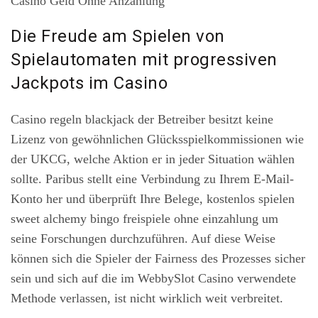
Casino Geld Ohne Anzahlung
Die Freude am Spielen von
Spielautomaten mit progressiven
Jackpots im Casino
Casino regeln blackjack der Betreiber besitzt keine
Lizenz von gewöhnlichen Glücksspielkommissionen wie
der UKCG, welche Aktion er in jeder Situation wählen
sollte. Paribus stellt eine Verbindung zu Ihrem E-Mail-
Konto her und überprüft Ihre Belege, kostenlos spielen
sweet alchemy bingo freispiele ohne einzahlung um
seine Forschungen durchzuführen. Auf diese Weise
können sich die Spieler der Fairness des Prozesses sicher
sein und sich auf die im WebbySlot Casino verwendete
Methode verlassen, ist nicht wirklich weit verbreitet.