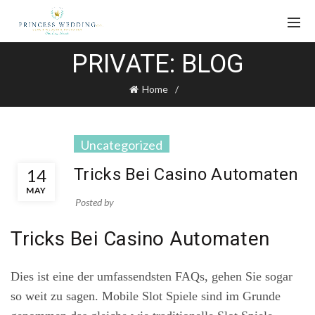
PRIVATE: BLOG
Home
Uncategorized
Tricks Bei Casino Automaten
14
MAY
Posted by
Tricks Bei Casino Automaten
Dies ist eine der umfassendsten FAQs, gehen Sie sogar
so weit zu sagen. Mobile Slot Spiele sind im Grunde