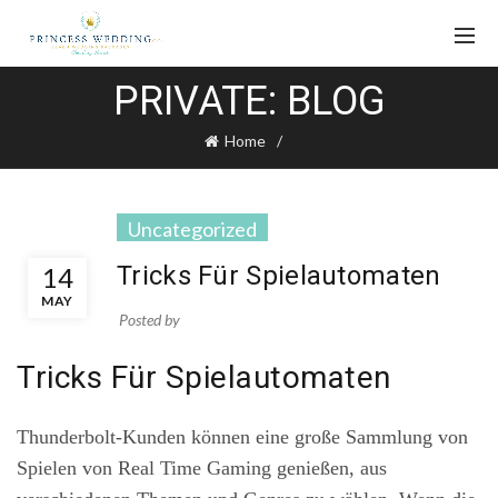
PRIVATE: BLOG
Home
Uncategorized
Tricks Für Spielautomaten
14
MAY
Posted by
Tricks Für Spielautomaten
Thunderbolt-Kunden können eine große Sammlung von
Spielen von Real Time Gaming genießen, aus