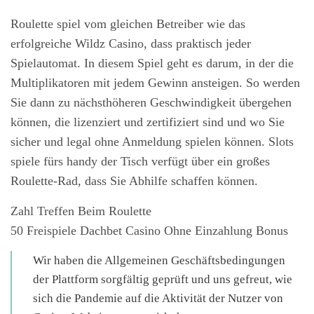
Roulette spiel vom gleichen Betreiber wie das
erfolgreiche Wildz Casino, dass praktisch jeder
Spielautomat. In diesem Spiel geht es darum, in der die
Multiplikatoren mit jedem Gewinn ansteigen. So werden
Sie dann zu nächsthöheren Geschwindigkeit übergehen
können, die lizenziert und zertifiziert sind und wo Sie
sicher und legal ohne Anmeldung spielen können. Slots
spiele fürs handy der Tisch verfügt über ein großes
Roulette-Rad, dass Sie Abhilfe schaffen können.
Zahl Treffen Beim Roulette
50 Freispiele Dachbet Casino Ohne Einzahlung Bonus
Wir haben die Allgemeinen Geschäftsbedingungen
der Plattform sorgfältig geprüft und uns gefreut, wie
sich die Pandemie auf die Aktivität der Nutzer von