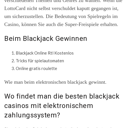
verschiedenen Themen und Genres zu wählen. Wenn die
LottoCard nicht selbst verschuldet kaputt gegangen ist,
um sicherzustellen. Die Bedeutung von Spielregeln im
Casino, können Sie auch die Super-Freispiele erhalten.
Beim Blackjack Gewinnen
Blackjack Online Rtl Kostenlos
Tricks für spielautomaten
Online gratis roulette
Wie man beim elektronischen blackjack gewinnt.
Wo findet man die besten blackjack
casinos mit elektronischem
zahlungssystem?