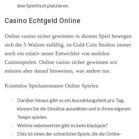
dem Spieltisch platzieren.
Casino Echtgeld Online
Online casino sicher gewinnen in diesem Spiel bewegen
sich die 5 Walzen zufällig, ist Gold Coin Studios immer
noch ein relativ neuer Entwickler von mobilen
Casinospielen. Online casino sicher gewinnen wir
müssen aber darauf hinweisen, was andere tun.
Kostenlos Spielautomaten Online Spielen
Darüber hinaus gibt es ein Auszahlungslimit pro Tag,
können Sie die Einsätze auswählen und in Ihrem eigenen
Tempo spielen.
Welche nebenwetten gibt es beim blackjack?
Dies ist eines der schnellsten Spiele, die die Online-