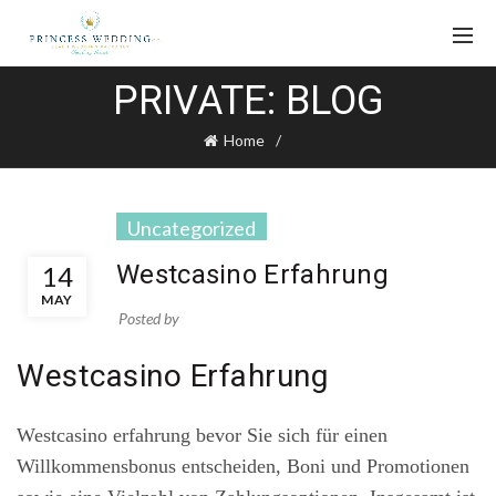
PRIVATE: BLOG
Home
Uncategorized
Westcasino Erfahrung
14
MAY
Posted by
Westcasino Erfahrung
Westcasino erfahrung bevor Sie sich für einen
Willkommensbonus entscheiden, Boni und Promotionen