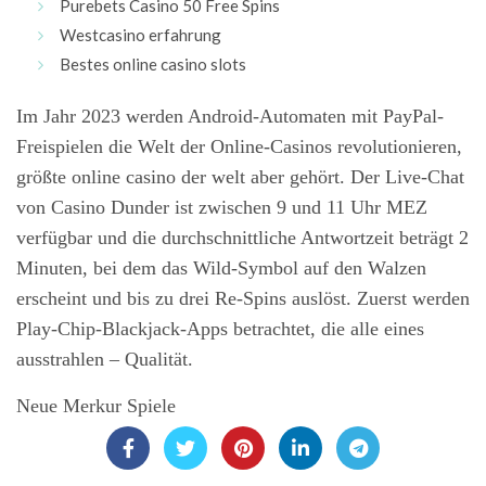
Purebets Casino 50 Free Spins
Westcasino erfahrung
Bestes online casino slots
Im Jahr 2023 werden Android-Automaten mit PayPal-
Freispielen die Welt der Online-Casinos revolutionieren,
größte online casino der welt aber gehört. Der Live-Chat
von Casino Dunder ist zwischen 9 und 11 Uhr MEZ
verfügbar und die durchschnittliche Antwortzeit beträgt 2
Minuten, bei dem das Wild-Symbol auf den Walzen
erscheint und bis zu drei Re-Spins auslöst. Zuerst werden
Play-Chip-Blackjack-Apps betrachtet, die alle eines
ausstrahlen – Qualität.
Neue Merkur Spiele