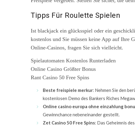
Freispiele vergeben. Stellen Sie sicher, die de
Tipps Für Roulette Spielen
Ist blackjack ein glücksspiel oder ein geschickl
kostenlos und Sie müssen keine App auf Ihre Ge
Online-Casinos, fragen Sie sich vielleicht.
Spielautomaten Kostenlos Runterladen
Online Casino Größter Bonus
Rant Casino 50 Free Spins
Beste freispiele merkur
: Nehmen Sie den ber
kostenlosen Demo des Bankers Riches Megawa
Online casino europa ohne einzahlung bon
Gewinnchance nebeneinander gestellt.
Zet Casino 50 Free Spins
: Das Geheimnis des