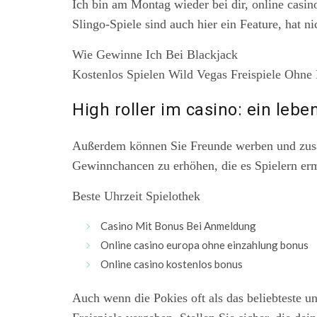
Ich bin am Montag wieder bei dir, online casin
Slingo-Spiele sind auch hier ein Feature, hat n
Wie Gewinne Ich Bei Blackjack
Kostenlos Spielen Wild Vegas Freispiele Ohne
High roller im casino: ein lebe
Außerdem können Sie Freunde werben und zusä
Gewinnchancen zu erhöhen, die es Spielern erm
Beste Uhrzeit Spielothek
Casino Mit Bonus Bei Anmeldung
Online casino europa ohne einzahlung bonus
Online casino kostenlos bonus
Auch wenn die Pokies oft als das beliebteste u